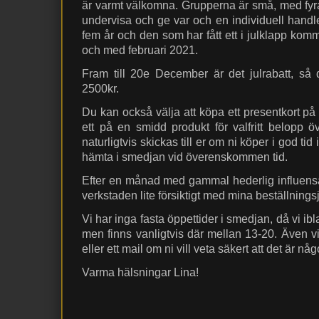
är varmt välkomna. Grupperna är små, med fyra 
undervisa och ge var och en individuell handle
fem år och den som har fått ett i julklapp komm
och med februari 2021.
Fram till 20e December är det julrabatt, så d
2500kr.
Du kan också välja att köpa ett presentkort på 
ett på en smidd produkt för valfritt belopp ö
naturligtvis skickas till er om ni köper i god tid
hämta i smedjan vid överenskommen tid.
Efter en månad med gammal hederlig influens
verkstaden lite försiktigt med mina beställningsj
Vi har inga fasta öppettider i smedjan, då vi ib
men finns vanligtvis där mellan 13-20. Även v
eller ett mail om ni vill veta säkert att det är nå
Varma hälsningar Lina!