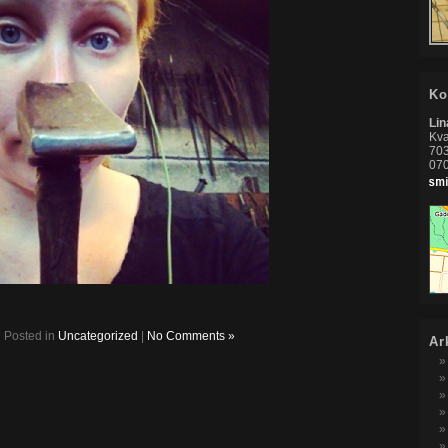
Ko
Li
Kva
703
07
Posted in
Uncategorized
|
No Comments »
Ar