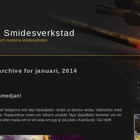
s Smidesverkstad
a och moderna smidesarbeten
Archive for januari, 2014
 smedjan!
 över helgerna och ska mjukstarta i slutet av denna vecka. Välkomna med
gar. Rapporterar snart om vårens projekt. Nya öppettider kommer om en
a eller maila om ni vill veta om jag är på plats i Karlslund. Väl mött!