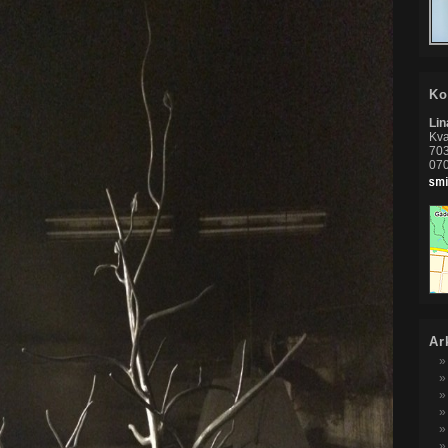
Ko
Li
Kva
703
07
Ar