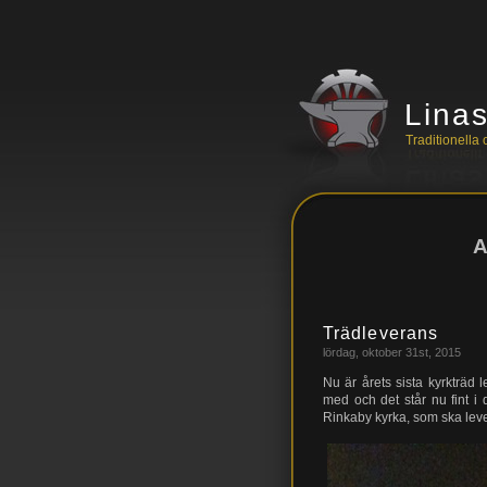
Lina
Traditionell
A
Trädleverans
lördag, oktober 31st, 2015
Nu är årets sista kyrkträd le
med och det står nu fint i 
Rinkaby kyrka, som ska leve