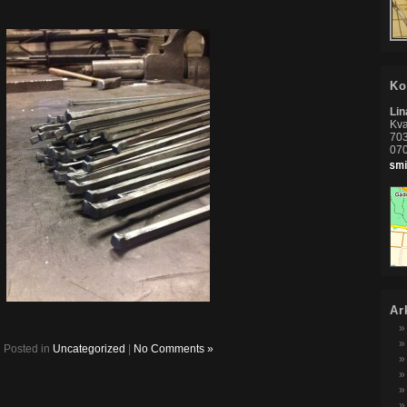
Ko
Li
Kva
703
07
Ar
Posted in
Uncategorized
|
No Comments »