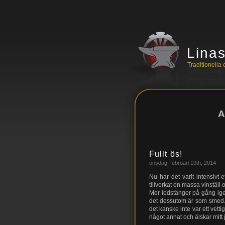
Lina
Traditionell
A
Fullt ös!
onsdag, februari 19th, 2014
Nu har det varit intensivt
tillverkat en massa vinställ
Mer ledstänger på gång igen
det dessutom är som smed. N
det kanske inte var ett vetti
något annat och älskar mitt 