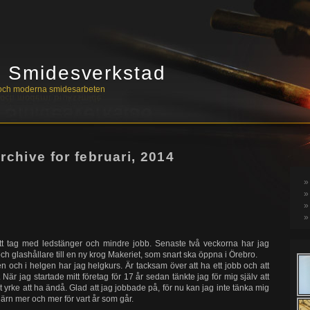
s Smidesverkstad
a och moderna smidesarbeten
rchive for februari, 2014
 ett tag med ledstänger och mindre jobb. Senaste två veckorna har jag
 och glashållare till en ny krog Makeriet, som snart ska öppna i Örebro.
 och i helgen har jag helgkurs. Är tacksam över att ha ett jobb och att
är jag startade mitt företag för 17 år sedan tänkte jag för mig själv att
gt yrke att ha ändå. Glad att jag jobbade på, för nu kan jag inte tänka mig
järn mer och mer för vart år som går.