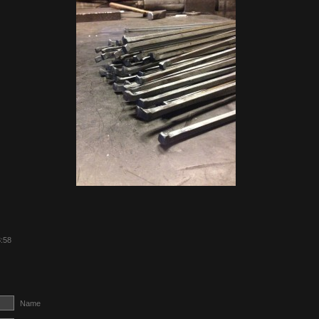
3:58
Name