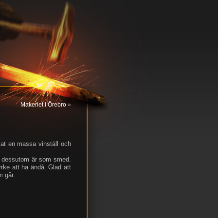
Makeriet i Örebro
»
kat en massa vinställ och
det dessutom är som smed.
yrke att ha ändå. Glad att
m går.