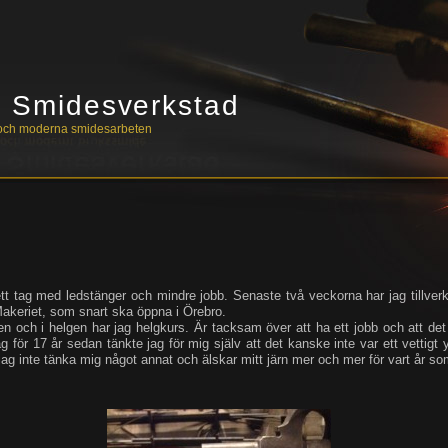
s Smidesverkstad
a och moderna smidesarbeten
 ett tag med ledstänger och mindre jobb. Senaste två veckorna har jag tillver
 Makeriet, som snart ska öppna i Örebro.
en och i helgen har jag helgkurs. Är tacksam över att ha ett jobb och att 
ag för 17 år sedan tänkte jag för mig själv att det kanske inte var ett vettigt 
jag inte tänka mig något annat och älskar mitt järn mer och mer för vart år so