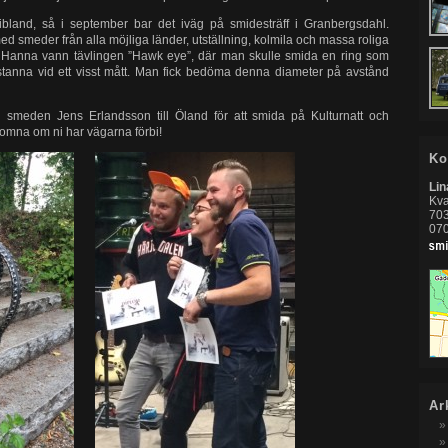
bland, så i september bar det iväg på smidesträff i Granbergsdahl.
ed smeder från alla möjliga länder, utställning, kolmila och massa roliga
g Hanna vann tävlingen ”Hawk eye”, där man skulle smida en ring som
stanna vid ett visst mått. Man fick bedöma denna diameter på avstånd
 smeden Jens Erlandsson till Öland för att smida på Kulturnatt och
omna om ni har vägarna förbi!
Ko
Li
Kva
703
07
Ar