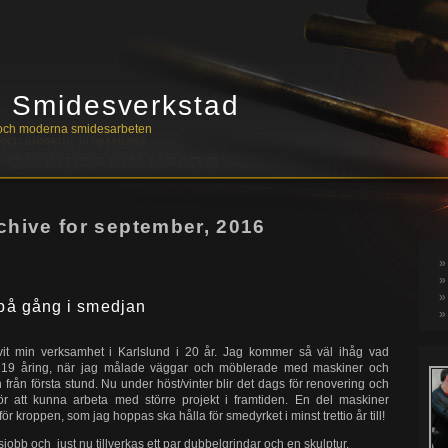
s Smidesverkstad
a och moderna smidesarbeten
chive for september, 2016
på gång i smedjan
it min verksamhet i Karlslund i 20 år. Jag kommer så väl ihåg vad
om 19 åring, när jag målade väggar och möblerade med maskiner och
 från första stund. Nu under höst/vinter blir det dags för renovering och
r att kunna arbeta med större projekt i framtiden. En del maskiner
 för kroppen, som jag hoppas ska hålla för smedyrket i minst trettio år till!
kesjobb och just nu tillverkas ett par dubbelgrindar och en skulptur.