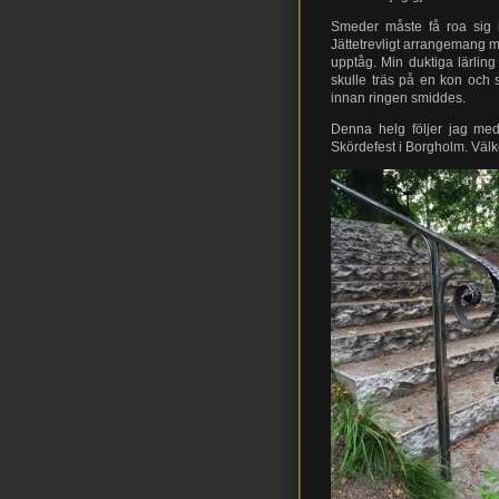
Smeder måste få roa sig i
Jättetrevligt arrangemang m
upptåg. Min duktiga lärlin
skulle träs på en kon och 
innan ringen smiddes.
Denna helg följer jag med
Skördefest i Borgholm. Välk