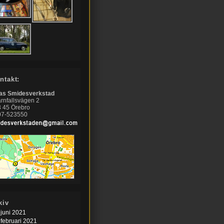
ntakt:
nas Smidesverkstad
rnfallsvägen 2
 45 Örebro
07-523550
kiv
juni 2021
februari 2021