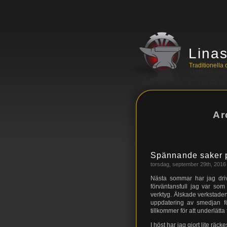
Lina
Traditionell
Ar
Spännande saker 
torsdag, september 29th, 2016
Nästa sommar har jag driv
förväntansfull jag var s
verktyg. Älskade verkstaden
uppdatering av smedjan fö
tillkommer för att underlätta
I höst har jag gjort lite räc