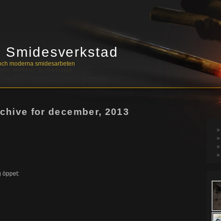
s Smidesverkstad
a och moderna smidesarbeten
chive for december, 2013
g öppet: