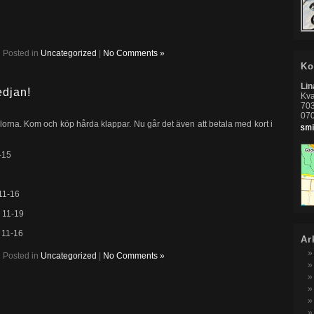
Posted in
Uncategorized
|
No Comments »
Ko
Li
edjan!
Kva
703
07
llorna. Kom och köp hårda klappar. Nu går det även att betala med kort i
-15
11-16
 11-19
 11-16
Ar
Posted in
Uncategorized
|
No Comments »