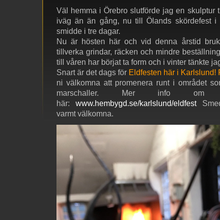
Väl hemma i Örebro slutförde jag en skulptur t
iväg än än gång, nu till Ölands skördefest 
smidde i tre dagar.
Nu är hösten här och vid denna årstid bruka
tillverka grindar, räcken och mindre beställnings
till våren har börjat ta form och i vinter tänkte j
Snart är det dags för
Eldfesten här i Karlslund!
ni välkomna att promenera runt i området 
marschaller. Mer info om 
här:
www.hembygd.se/karlslund/eldfest
Smedj
varmt välkomna.