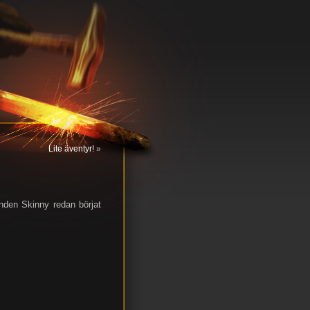
Lite äventyr!
»
nden Skinny redan börjat