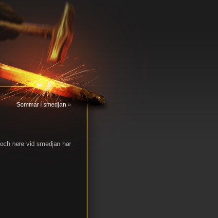
Sommar i smedjan
»
u och nere vid smedjan har