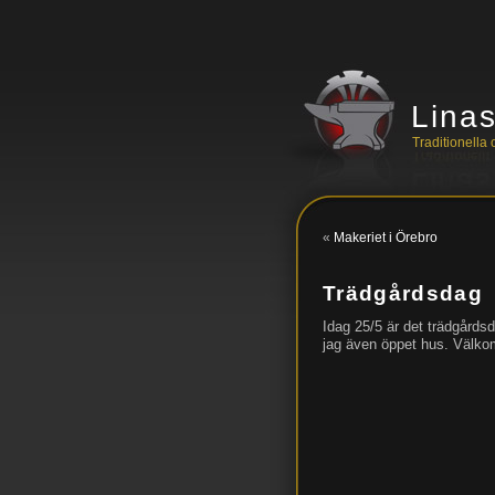
Lina
Traditionell
«
Makeriet i Örebro
Trädgårdsdag
Idag 25/5 är det trädgårdsd
jag även öppet hus. Välko