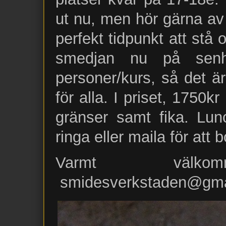
ut nu, men hör gärna av e
perfekt tidpunkt att st
smedjan nu på sen
personer/kurs, så det är
för alla. I priset, 1750k
gränser samt fika. Lun
ringa eller maila för att b
Varmt väl
smidesverkstaden@gmai