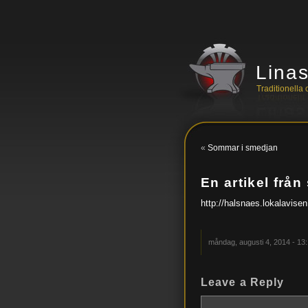
Lina
Traditionell
«
Sommar i smedjan
En artikel frå
http://halsnaes.lokalavisen
måndag, augusti 4, 2014 - 13
Leave a Reply