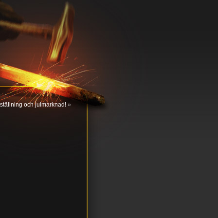
tställning och julmarknad!
»