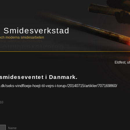
s Smidesverkstad
a och moderna smidesarbeten
Eldfest, u
n smideseventet i Danmark.
.dk/seks-vindfloeje-hoejt-til-vejrs-i-torup-/20140715/artikler/707169860/
:10
Name